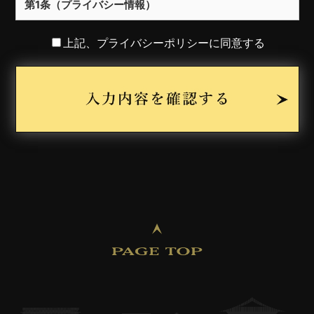
第1条（プライバシー情報）
プライバシー情報のうち「個人情報」とは，個人情報保護法
上記、プライバシーポリシーに同意する
にいう「個人情報」を指すものとし，生存する個人に関する
情報であって，当該情報に含まれる氏名，生年月日，住所，
電話番号，連絡先その他の記述等により特定の個人を識別で
きる情報を指します。
プライバシー情報のうち「履歴情報および特性情報」とは，
上記に定める「個人情報」以外のものをいい，ご利用いただ
いたサービスやご購入いただいた商品，ご覧になったページ
や広告の履歴，ユーザーが検索された検索キーワード，ご利
用日時，ご利用の方法，ご利用環境，郵便番号や性別，職
業，年齢，ユーザーのIPアドレス，クッキー情報，位置情
報，端末の個体識別情報などを指します。
第２条（プライバシー情報の収集方法）
当社は，ユーザーが利用登録をする際に氏名，生年月日，住
所，電話番号，メールアドレス，銀行口座番号，クレジット
カード番号，運転免許証番号などの個人情報をお尋ねするこ