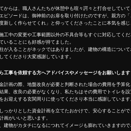
てからは、職人さんたちが休憩中も喧々諤々と打合せしていて
エピソードは、御神前のお扉を取り付けたのですが、親方の「
度新しく作らせてくれ」と仰ってくださったことに本気を感じ
施工中の変更や工事範囲以外の不具合等もすぐに対応してくだ
ていることにも好感が持てました。
柱が入ることがネックではありましたが、建物の構造について
してくださり大変感謝しています。
ら工事を依頼する方へアドバイスやメッセージをお願いします
金計画の際、地盤改良が必要と判断された場合の費用を予算化
結果、改良の必要がなくなり、私たちはその費用でトイレを設
をお迎えする玄関周りに使ってくださり本当に感謝しています
しっかりとした資金計画を立てたおかけで、安心することがで
計画がいいと思います。
、建物がカタチになるにつれてイメージも膨れていきますので