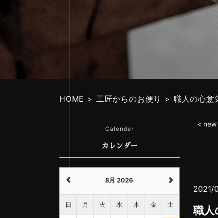
HOME
工匠からのお便り
職人の心意
< new
Calender
カレンダー
8月 2026
2021/
日
月
火
水
木
金
土
職人