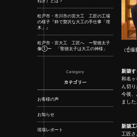
ねぎ）とは？
松戸市・市川市の宮大工 工匠の工場
の様子『粋で贅沢な大工の手仕事「埋
木」』
松戸市・宮大工 工匠へ ー聖徳太子
像①ー 「聖徳太子は大工の神様」
（☝撮
新築す
Category
和名ヶ
カテゴリー
ん切り
今後、
お客様の声
ました
お知らせ
新築工
現場レポート
工匠さ