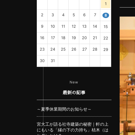
1
2
3
4
5
6
7
8
9
10
11
12
13
14
15
16
17
18
19
20
21
22
23
24
25
26
27
28
29
30
31
New
最新の記事
～夏季休業期間のお知らせ～
宮大工が語る社寺建築の秘密｜軒の上
にもいる「縁の下の力持ち」桔木（は