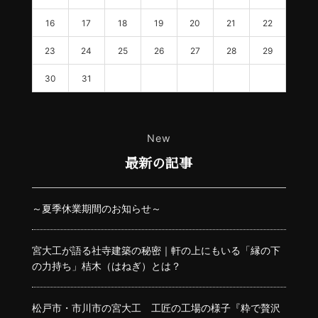
16
17
18
19
20
21
22
23
24
25
26
27
28
29
30
31
New
最新の記事
～夏季休業期間のお知らせ～
宮大工が語る社寺建築の秘密｜軒の上にもいる「縁の下
の力持ち」桔木（はねぎ）とは？
松戸市・市川市の宮大工 工匠の工場の様子『粋で贅沢