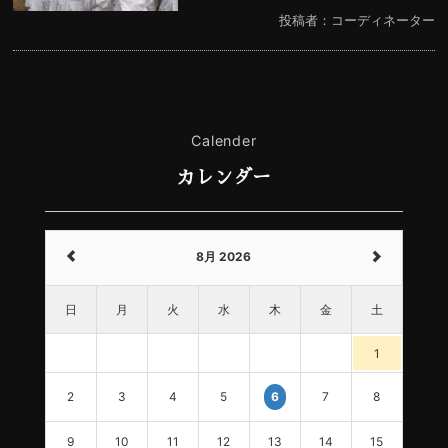
投稿者：コーディネーター
Calender
カレンダー
8月 2026
日
月
火
水
木
金
土
1
2
3
4
5
7
8
6
9
10
11
12
13
14
15