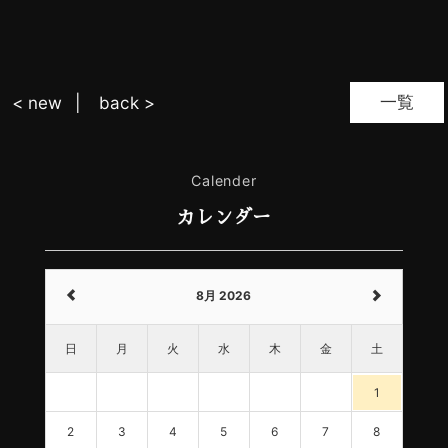
一覧
< new
back >
Calender
カレンダー
8月 2026
日
月
火
水
木
金
土
1
2
3
4
5
6
7
8