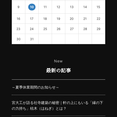
9
11
12
13
14
15
10
16
17
18
19
20
21
22
23
24
25
26
27
28
29
30
31
New
最新の記事
～夏季休業期間のお知らせ～
宮大工が語る社寺建築の秘密｜軒の上にもいる「縁の下
の力持ち」桔木（はねぎ）とは？