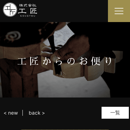
工匠からのお便り
一覧
< new
back >