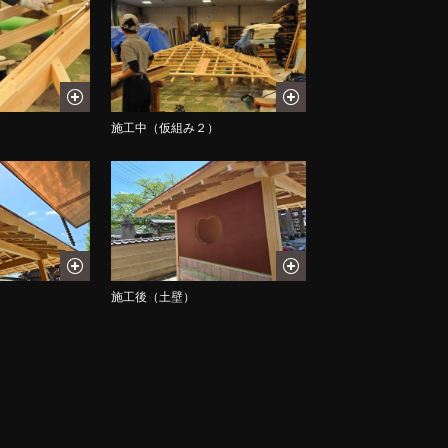
）
施工中（仮組み２）
施工後（土壁）