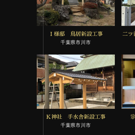
Ｉ様邸 鳥居新設工事
二ツ
千葉県市川市
Ｋ神社 手水舎新設工事
千葉県市川市