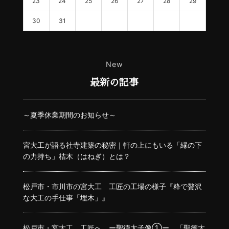
23
24
25
26
27
28
29
30
31
New
最新の記事
～夏季休業期間のお知らせ～
宮大工が語る社寺建築の秘密｜軒の上にもいる「縁の下
の力持ち」桔木（はねぎ）とは？
松戸市・市川市の宮大工 工匠の工場の様子『粋で贅沢
な大工の手仕事「埋木」』
松戸市・宮大工 工匠へ ー聖徳太子像①ー 「聖徳太