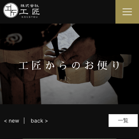
工匠からのお便り
一覧
< new
back >