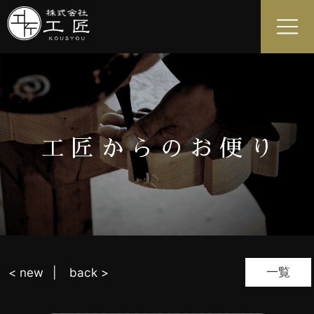
工匠からのお便り
一覧
< new
back >