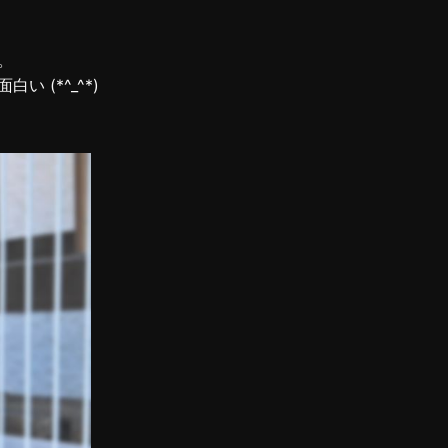
。
(*^_^*)