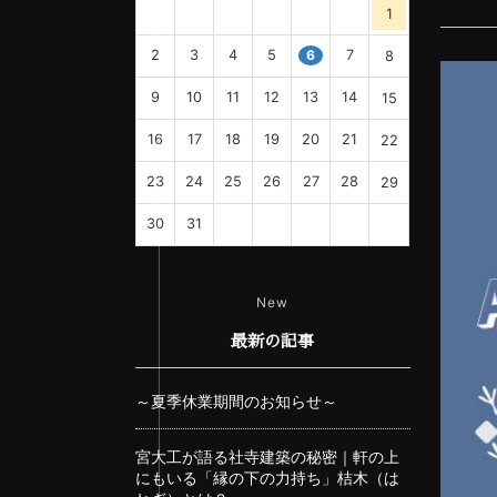
1
2
3
4
5
6
7
8
9
10
11
12
13
14
15
16
17
18
19
20
21
22
23
24
25
26
27
28
29
30
31
New
最新の記事
～夏季休業期間のお知らせ～
宮大工が語る社寺建築の秘密｜軒の上
にもいる「縁の下の力持ち」桔木（は