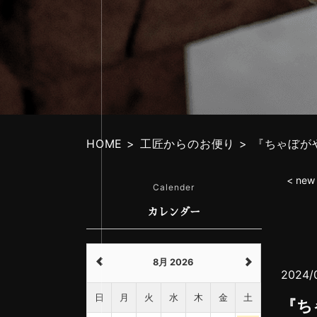
HOME
工匠からのお便り
『ちゃぼが
< new
Calender
カレンダー
8月 2026
2024/
日
月
火
水
木
金
土
『ち